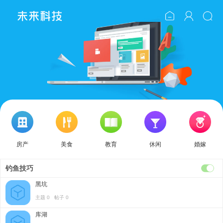
房产
美食
教育
休闲
婚嫁
钓鱼技巧
黑坑
主题 0 帖子 0
库湖